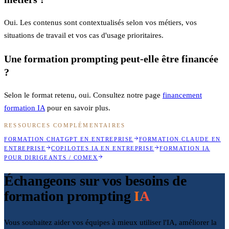
Oui. Les contenus sont contextualisés selon vos métiers, vos
situations de travail et vos cas d'usage prioritaires.
Une formation prompting peut-elle être financée
?
Selon le format retenu, oui. Consultez notre page
financement
formation IA
pour en savoir plus.
RESSOURCES COMPLÉMENTAIRES
FORMATION CHATGPT EN ENTREPRISE
FORMATION CLAUDE EN
ENTREPRISE
COPILOTES IA EN ENTREPRISE
FORMATION IA
POUR DIRIGEANTS / COMEX
Échangeons sur vos besoins de
formation prompting
IA
Vous souhaitez aider vos équipes à mieux utiliser l'IA, améliorer la