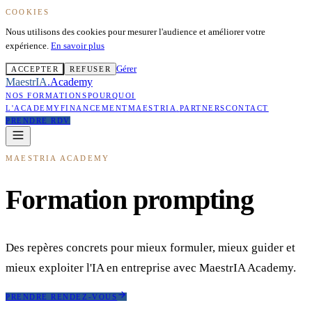
COOKIES
Nous utilisons des cookies pour mesurer l'audience et améliorer votre
expérience.
En savoir plus
Gérer
ACCEPTER
REFUSER
MaestrIA
.
Academy
NOS FORMATIONS
POURQUOI
L'ACADEMY
FINANCEMENT
MAESTRIA
.
PARTNERS
CONTACT
PRENDRE RDV
MAESTRIA ACADEMY
Formation prompting
Des repères concrets pour mieux formuler, mieux guider et
mieux exploiter l'IA en entreprise avec MaestrIA Academy.
PRENDRE RENDEZ-VOUS