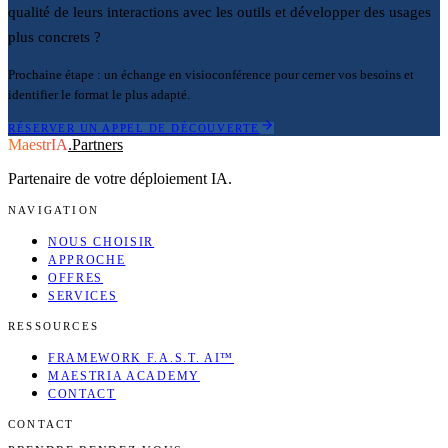
qualité de leurs interactions avec les outils et développer des usages
plus concrets ?
Prochaine étape : un échange en visioconférence pour cerner vos besoins et
identifier le format le plus adapté.
RÉSERVER UN APPEL DE DÉCOUVERTE
MaestrIA
.
Partners
Partenaire de votre déploiement IA.
NAVIGATION
NOUS CHOISIR
APPROCHE
OFFRES
SERVICES
RESSOURCES
FRAMEWORK F.A.S.T. AI™
MAESTRIA ACADEMY
CONTACT
CONTACT