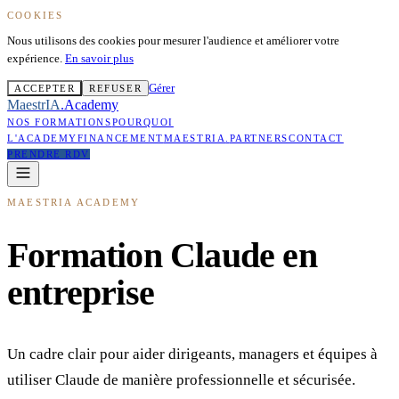
COOKIES
Nous utilisons des cookies pour mesurer l'audience et améliorer votre
expérience.
En savoir plus
Gérer
ACCEPTER
REFUSER
MaestrIA
.
Academy
NOS FORMATIONS
POURQUOI
L'ACADEMY
FINANCEMENT
MAESTRIA
.
PARTNERS
CONTACT
PRENDRE RDV
MAESTRIA ACADEMY
Formation Claude en
entreprise
Un cadre clair pour aider dirigeants, managers et équipes à
utiliser Claude de manière professionnelle et sécurisée.