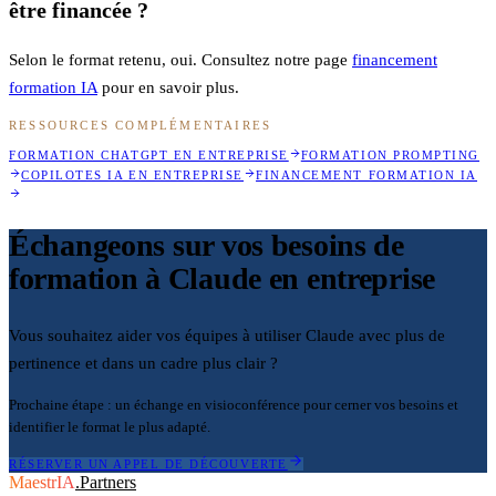
être financée ?
Selon le format retenu, oui. Consultez notre page
financement
formation IA
pour en savoir plus.
RESSOURCES COMPLÉMENTAIRES
FORMATION CHATGPT EN ENTREPRISE
FORMATION PROMPTING
COPILOTES IA EN ENTREPRISE
FINANCEMENT FORMATION IA
Échangeons sur vos besoins de
formation à Claude en entreprise
Vous souhaitez aider vos équipes à utiliser Claude avec plus de
pertinence et dans un cadre plus clair ?
Prochaine étape : un échange en visioconférence pour cerner vos besoins et
identifier le format le plus adapté.
RÉSERVER UN APPEL DE DÉCOUVERTE
MaestrIA
.
Partners