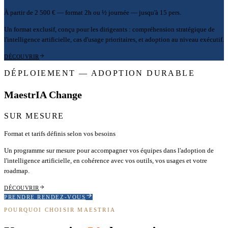
À partir de 2 500 € — format 2h ou ½ journée — jusqu'à 15 pers.
Un format exclusif, conçu pour les dirigeants : compréhension stratégique de
l'intelligence artificielle, cas d'usage prioritaires, et adoption au niveau exécutif.
DÉCOUVRIR
DÉPLOIEMENT — ADOPTION DURABLE
MaestrIA Change
SUR MESURE
Format et tarifs définis selon vos besoins
Un programme sur mesure pour accompagner vos équipes dans l'adoption de
l'intelligence artificielle, en cohérence avec vos outils, vos usages et votre
roadmap.
DÉCOUVRIR
PRENDRE RENDEZ-VOUS
POURQUOI CHOISIR MAESTRIA