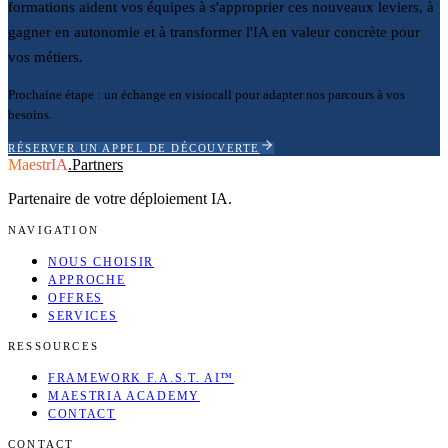
formations aident vos équipes à s'approprier ces nouveaux leviers, à
gagner en autonomie et à transformer l'IA en valeur concrète pour
vos métiers.
Prochaine étape : un échange en visiocall pour adapter nos parcours à vos
besoins.
RÉSERVER UN APPEL DE DÉCOUVERTE
MaestrIA
.
Partners
Partenaire de votre déploiement IA.
NAVIGATION
NOUS CHOISIR
APPROCHE
OFFRES
SERVICES
RESSOURCES
FRAMEWORK F.A.S.T. AI™
MAESTRIA ACADEMY
CONTACT
CONTACT