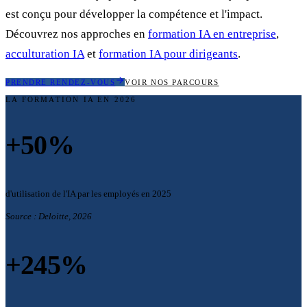
est conçu pour développer la compétence et l'impact.
Découvrez nos approches en
formation IA en entreprise
,
acculturation IA
et
formation IA pour dirigeants
.
PRENDRE RENDEZ-VOUS
VOIR NOS PARCOURS
LA FORMATION IA EN 2026
+50%
d'utilisation de l'IA par les employés en 2025
Source :
Deloitte, 2026
+245%