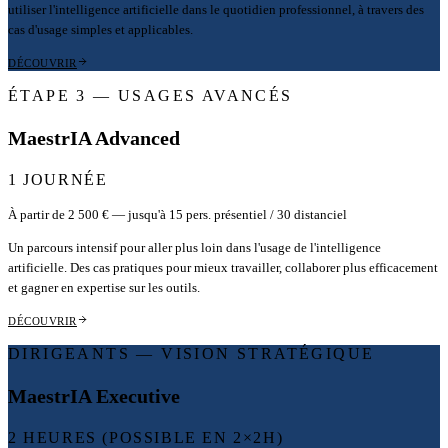
utiliser l'intelligence artificielle dans le quotidien professionnel, à travers des
cas d'usage simples et applicables.
DÉCOUVRIR
ÉTAPE 3 — USAGES AVANCÉS
MaestrIA Advanced
1 JOURNÉE
À partir de 2 500 € — jusqu'à 15 pers. présentiel / 30 distanciel
Un parcours intensif pour aller plus loin dans l'usage de l'intelligence
artificielle. Des cas pratiques pour mieux travailler, collaborer plus efficacement
et gagner en expertise sur les outils.
DÉCOUVRIR
DIRIGEANTS — VISION STRATÉGIQUE
MaestrIA Executive
2 HEURES (POSSIBLE EN 2×2H)