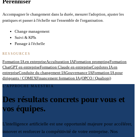
Pérenniser
Accompagner le changement dans la durée, mesurer l'adoption, ajuster les
pratiques et passer à l'échelle sur l'ensemble de l'organisation.
Change management
Suivi & KPIs
Passage à l'échelle
RESSOURCES
Formation IA en entreprise
Acculturation IA
Formation prompting
Formation
ChatGPT en entreprise
Formation Claude en entreprise
Copilotes IA en
entreprise
Conduite du changement IA
Gouvernance IA
Formation IA pour
dirigeants / COMEX
Financement formation IA (OPCO / Qualiopi)
L'APPROCHE MAESTRIA
Des résultats concrets pour vous et
vos équipes.
L'intelligence artificielle est une opportunité majeure pour accélérer,
innover et renforcer la compétitivité de votre entreprise. Nos