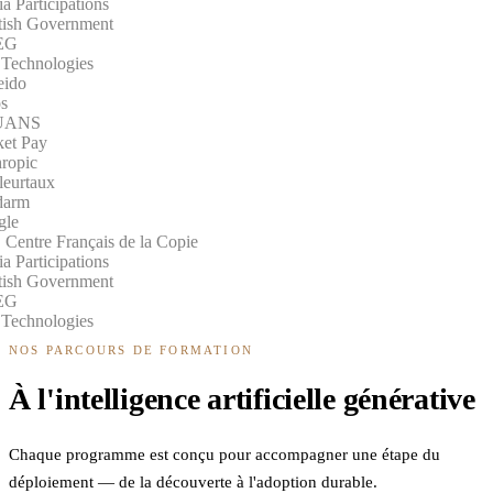
Participations
ish Government
G
Technologies
ido
ANS
t Pay
opic
eurtaux
arm
le
entre Français de la Copie
Participations
ish Government
G
Technologies
NOS PARCOURS DE FORMATION
À l'intelligence artificielle générative
Chaque programme est conçu pour accompagner une étape du
déploiement — de la découverte à l'adoption durable.